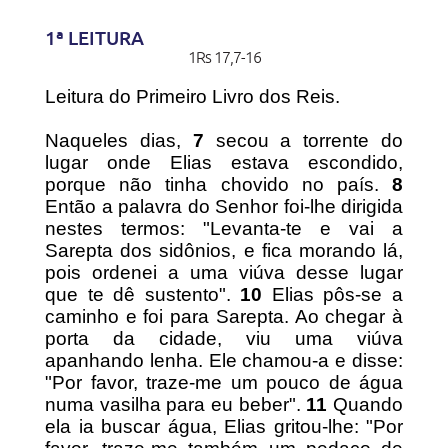
1ª LEITURA
1Rs 17,7-16
Leitura do Primeiro Livro dos Reis.
Naqueles dias,
7
secou a torrente do
lugar onde Elias estava escondido,
porque não tinha chovido no país.
8
Então a palavra do Senhor foi-lhe dirigida
nestes termos: "Levanta-te e vai a
Sarepta dos sidônios, e fica morando lá,
pois ordenei a uma viúva desse lugar
que te dê sustento".
10
Elias pôs-se a
caminho e foi para Sarepta. Ao chegar à
porta da cidade, viu uma viúva
apanhando lenha. Ele chamou-a e disse:
"Por favor, traze-me um pouco de água
numa vasilha para eu beber".
11
Quando
ela ia buscar água, Elias gritou-lhe: "Por