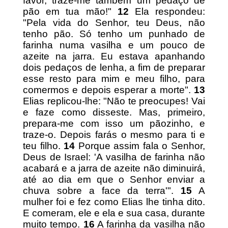
favor, traze-me também um pedaço de
pão em tua mão!"
12
Ela respondeu:
"Pela vida do Senhor, teu Deus, não
tenho pão. Só tenho um punhado de
farinha numa vasilha e um pouco de
azeite na jarra. Eu estava apanhando
dois pedaços de lenha, a fim de preparar
esse resto para mim e meu filho, para
comermos e depois esperar a morte".
13
Elias replicou-lhe: "Não te preocupes! Vai
e faze como disseste. Mas, primeiro,
prepara-me com isso um pãozinho, e
traze-o. Depois farás o mesmo para ti e
teu filho.
14
Porque assim fala o Senhor,
Deus de Israel: 'A vasilha de farinha não
acabará e a jarra de azeite não diminuirá,
até ao dia em que o Senhor enviar a
chuva sobre a face da terra'".
15
A
mulher foi e fez como Elias lhe tinha dito.
E comeram, ele e ela e sua casa, durante
muito tempo.
16
A farinha da vasilha não