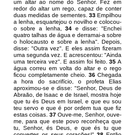
um altar ao nome do Senhor. Fez em
redor do altar um rego, capaz de conter
duas medidas de sementes.
33
Empilhou
a lenha, esquartejou o novilho e colocou-
o sobre a lenha,
34
e disse: "Enchei
quatro talhas de água e derramai-a sobre
o holocausto e sobre a lenha". Depois,
disse: "Outra vez". E eles assim fizeram
uma segunda vez. E acrescentou: "Ainda
uma terceira vez". E assim foi feito.
35
A
água correu em volta do altar e o rego
ficou completamente cheio.
36
Chegada
a hora do sacrifício, o profeta Elias
aproximou-se e disse: "Senhor, Deus de
Abraão, de Isaac e de Israel, mostra hoje
que tu és Deus em Israel, e que eu sou
teu servo e que é por ordem tua que fiz
estas coisas.
37
Ouve-me, Senhor, ouve-
me, para que este povo reconheça que
tu, Senhor, és Deus, e que és tu que
convertes os seus corações!"
38
Então