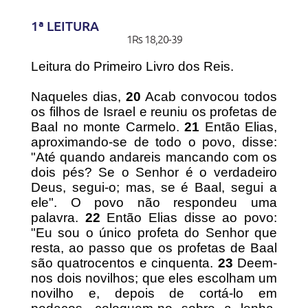
1ª LEITURA
1Rs 18,20-39
Leitura do Primeiro Livro dos Reis.
Naqueles dias,
20
Acab convocou todos
os filhos de Israel e reuniu os profetas de
Baal no monte Carmelo.
21
Então Elias,
aproximando-se de todo o povo, disse:
"Até quando andareis mancando com os
dois pés? Se o Senhor é o verdadeiro
Deus, segui-o; mas, se é Baal, segui a
ele". O povo não respondeu uma
palavra.
22
Então Elias disse ao povo:
"Eu sou o único profeta do Senhor que
resta, ao passo que os profetas de Baal
são quatrocentos e cinquenta.
23
Deem-
nos dois novilhos; que eles escolham um
novilho e, depois de cortá-lo em