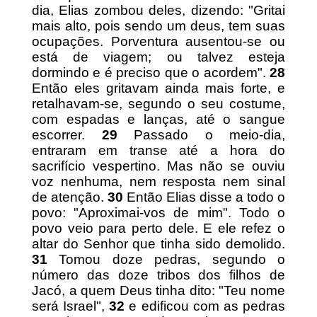
dia, Elias zombou deles, dizendo: "Gritai
mais alto, pois sendo um deus, tem suas
ocupações. Porventura ausentou-se ou
está de viagem; ou talvez esteja
dormindo e é preciso que o acordem".
28
Então eles gritavam ainda mais forte, e
retalhavam-se, segundo o seu costume,
com espadas e lanças, até o sangue
escorrer.
29
Passado o meio-dia,
entraram em transe até a hora do
sacrifício vespertino. Mas não se ouviu
voz nenhuma, nem resposta nem sinal
de atenção.
30
Então Elias disse a todo o
povo: "Aproximai-vos de mim". Todo o
povo veio para perto dele. E ele refez o
altar do Senhor que tinha sido demolido.
31
Tomou doze pedras, segundo o
número das doze tribos dos filhos de
Jacó, a quem Deus tinha dito: "Teu nome
será Israel",
32
e edificou com as pedras