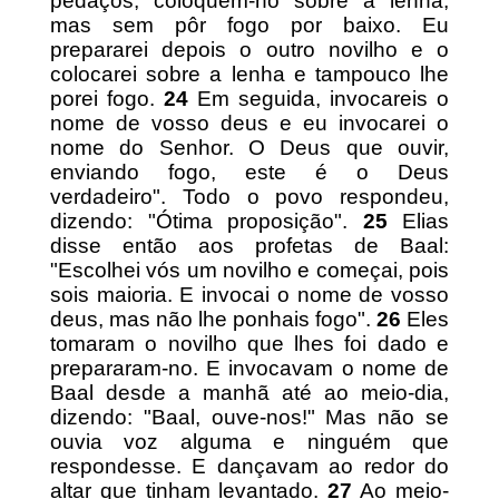
pedaços, coloquem-no sobre a lenha,
mas sem pôr fogo por baixo. Eu
prepararei depois o outro novilho e o
colocarei sobre a lenha e tampouco lhe
porei fogo.
24
Em seguida, invocareis o
nome de vosso deus e eu invocarei o
nome do Senhor. O Deus que ouvir,
enviando fogo, este é o Deus
verdadeiro". Todo o povo respondeu,
dizendo: "Ótima proposição".
25
Elias
disse então aos profetas de Baal:
"Escolhei vós um novilho e começai, pois
sois maioria. E invocai o nome de vosso
deus, mas não lhe ponhais fogo".
26
Eles
tomaram o novilho que lhes foi dado e
prepararam-no. E invocavam o nome de
Baal desde a manhã até ao meio-dia,
dizendo: "Baal, ouve-nos!" Mas não se
ouvia voz alguma e ninguém que
respondesse. E dançavam ao redor do
altar que tinham levantado.
27
Ao meio-