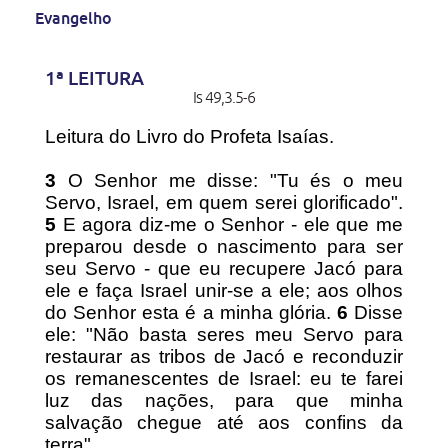
Evangelho
1ª LEITURA
Is 49,3.5-6
Leitura do Livro do Profeta Isaías.
3
O Senhor me disse: "Tu és o meu
Servo, Israel, em quem serei glorificado".
5
E agora diz-me o Senhor - ele que me
preparou desde o nascimento para ser
seu Servo - que eu recupere Jacó para
ele e faça Israel unir-se a ele; aos olhos
do Senhor esta é a minha glória.
6
Disse
ele: "Não basta seres meu Servo para
restaurar as tribos de Jacó e reconduzir
os remanescentes de Israel: eu te farei
luz das nações, para que minha
salvação chegue até aos confins da
terra".