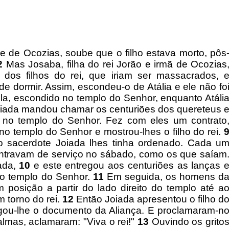
 de Ocozias, soube que o filho estava morto, pôs
2
Mas Josaba, filha do rei Jorão e irmã de Ocozias
o dos filhos do rei, que iriam ser massacrados, 
e dormir. Assim, escondeu-o de Atália e ele não fo
la, escondido no templo do Senhor, enquanto Atáli
iada mandou chamar os centuriões dos quereteus 
go no templo do Senhor. Fez com eles um contrato
 templo do Senhor e mostrou-lhes o filho do rei.
o sacerdote Joiada lhes tinha ordenado. Cada u
entravam de serviço no sábado, como os que saíam
iada,
10
e este entregou aos centuriões as lanças 
o templo do Senhor.
11
Em seguida, os homens d
posição a partir do lado direito do templo até a
m torno do rei.
12
Então Joiada apresentou o filho d
egou-lhe o documento da Aliança. E proclamaram-n
almas, aclamaram: "Viva o rei!"
13
Ouvindo os grito