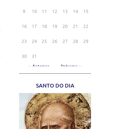
-
,
e
i
a
e
,
9
m
SANTO DO DIA
.
e
a
o
o
o
s