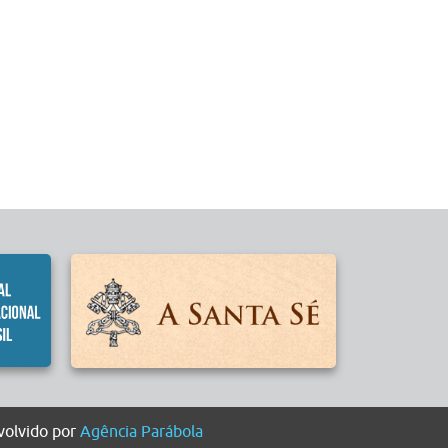
olvido por
Agência Parábola