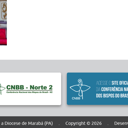
dos a Diocese de Marabá (PA) . Copyright © 2026 . Desenv