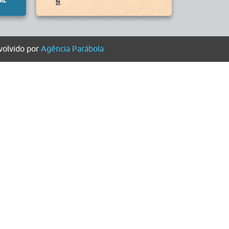
olvido por
Agência Parábola