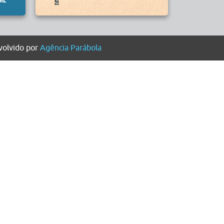
olvido por
Agência Parábola