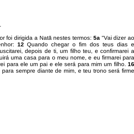
.
 foi dirigida a Natã nestes termos:
5a
"Vai dizer a
enhor:
12
Quando chegar o fim dos teus dias 
citarei, depois de ti, um filho teu, e confirmarei 
uirá uma casa para o meu nome, e eu firmarei par
ei para ele um pai e ele será para mim um filho.
1
 para sempre diante de mim, e teu trono será firm