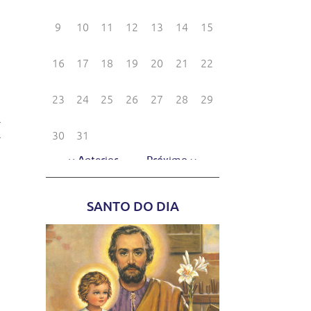
o
e
a
a
6
e
SANTO DO DIA