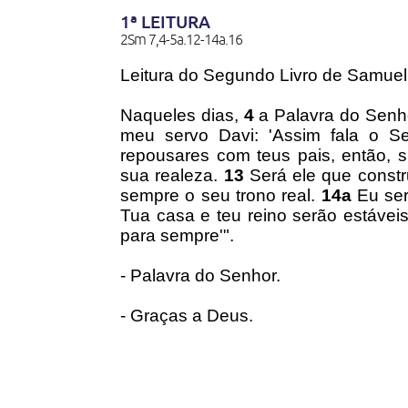
1ª LEITURA
2Sm 7,4-5a.12-14a.16
Leitura do Segundo Livro de Samuel
Naqueles dias,
4
a Palavra do Senhor
meu servo Davi: 'Assim fala o S
repousares com teus pais, então, sus
sua realeza.
13
Será ele que constr
sempre o seu trono real.
14a
Eu ser
Tua casa e teu reino serão estáveis
para sempre'".
- Palavra do Senhor.
- Graças a Deus.