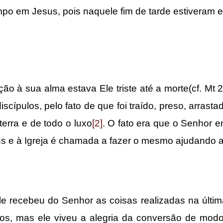
mpo em Jesus, pois naquele fim de tarde estiveram
ua alma estava Ele triste até a morte(cf. Mt 26
ípulos, pelo fato de que foi traído, preso, arrasta
terra e de todo o luxo
[2]
. O fato era que o Senhor 
s e à Igreja é chamada a fazer o mesmo ajudando a
beu do Senhor as coisas realizadas na última ce
los, mas ele viveu a alegria da conversão de mo