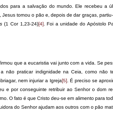
dos para a salvação do mundo. Ele recebeu a últ
 Jesus tomou o pão e, depois de dar graças, partiu-
ós
(1 Cor 1,23-24)
[4]
. Foi a unidade do Apóstolo 
que a eucaristia vai junto com a vida. Se pesso
 não praticar indignidade na Ceia, como não t
riagar, nem injuriar a Igreja
[5]
. É preciso se aprox
u e por conseguinte retribuir ao Senhor o dom r
imo. O fato é que Cristo deu-se em alimento para to
guidora do Senhor ajudam aos outros com o pão mater