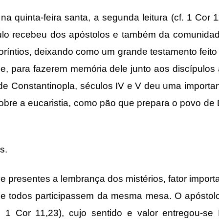
ta-feira santa, a segunda leitura (cf. 1 Cor 11
lo recebeu dos apóstolos e também da comunidade 
oríntios, deixando como um grande testamento feito
e, para fazerem memória dele junto aos discípulo
 de Constantinopla, séculos IV e V deu uma importa
 sobre a eucaristia, como pão que prepara o povo d
s.
entes a lembrança dos mistérios, fator importan
e todos participassem da mesma mesa. O apóstolo
f. 1 Cor 11,23), cujo sentido e valor entregou-s