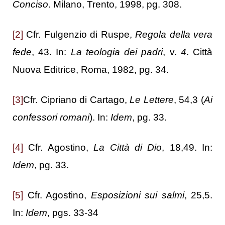
Conciso
. Milano, Trento, 1998, pg. 308.
[2]
Cfr. Fulgenzio di Ruspe,
Regola della vera
fede
, 43. In:
La teologia dei padri
, v.
4
. Città
Nuova Editrice, Roma, 1982, pg. 34.
[3]
Cfr. Cipriano di Cartago,
Le Lettere
, 54,3 (
Ai
confessori romani
). In:
Idem
, pg. 33.
[4]
Cfr. Agostino,
La Città di Dio
, 18,49. In:
Idem
, pg. 33.
[5]
Cfr. Agostino,
Esposizioni sui salmi
, 25,5.
In:
Idem
, pgs. 33-34