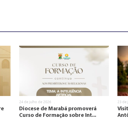
24 de julho de 2026
.
23 de 
re
Diocese de Marabá promoverá
Visi
Curso de Formação sobre Int...
Antô