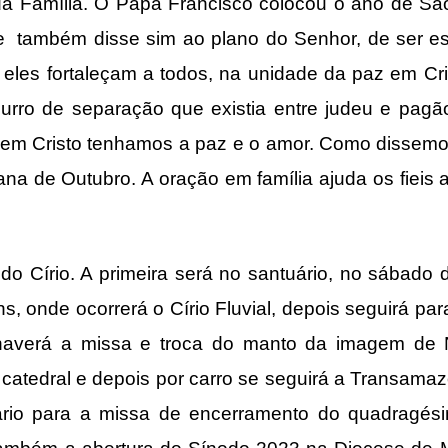
da Família. O Papa Francisco colocou o ano de Sã
e também disse sim ao plano do Senhor, de ser es
eles fortaleçam a todos, na unidade da paz em Cr
urro de separação que existia entre judeu e pag
m Cristo tenhamos a paz e o amor. Como dissemos 
mana de Outubro. A oração em família ajuda os fiei
o Círio. A primeira será no santuário, no sábado 
ns, onde ocorrerá o Círio Fluvial, depois seguirá p
e haverá a missa e troca do manto da imagem de
atedral e depois por carro se seguirá a Transama
ário para a missa de encerramento do quadragés