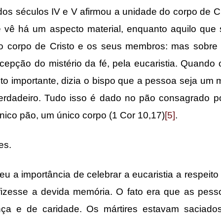
éculos IV e V afirmou a unidade do corpo de Cri
e vê há um aspecto material, enquanto aquilo que
m o corpo de Cristo e os seus membros: mas sobre
ecepção do mistério da fé, pela eucaristia. Quando 
 importante, dizia o bispo que a pessoa seja um 
rdadeiro. Tudo isso é dado no pão consagrado p
nico pão, um único corpo (1 Cor 10,17)
[5]
.
es.
portância de celebrar a eucaristia a respeito do 
fizesse a devida memória. O fato era que as pess
nça e de caridade. Os mártires estavam saciado