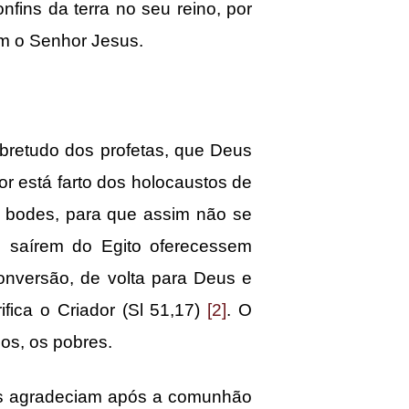
nfins da terra no seu reino, por
om o Senhor Jesus.
retudo dos profetas, que Deus
r está farto dos holocaustos de
e bodes, para que assim não se
o saírem do Egito oferecessem
conversão, de volta para Deus e
fica o Criador (Sl 51,17)
[2]
. O
s, os pobres.
s agradeciam após a comunhão