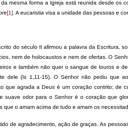
, da mesma forma a Igreja está reunida desde os co
pre
[1]
. A eucaristia visa a unidade das pessoas e c
do século II afirmou a palavra da Escritura, sob
cios, nem de holocaustos e nem de ofertas. O Senho
deiros e também não quer o sangue de touros e d
te dele (Is 1,11-15). O Senhor não pediu que a
lto que agrada a Deus é um coração contrito; de 
 suave odor para o Senhor é o coração que glori
 que o amam acima de tudo e amam os necessitado
o de agradecimento, ação de graças. As pessoa