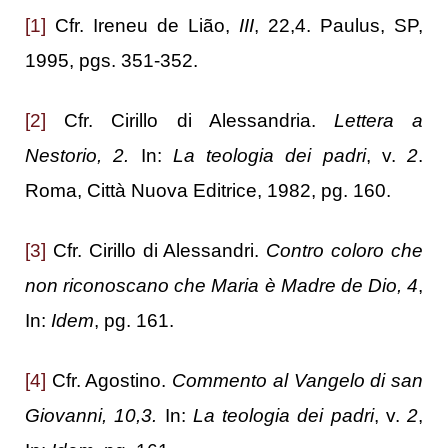
[1]
Cfr. Ireneu de Lião,
III
, 22,4. Paulus, SP,
1995, pgs. 351-352.
[2]
Cfr. Cirillo di Alessandria.
Lettera a
Nestorio, 2.
In:
La teologia dei padri
, v.
2
.
Roma, Città Nuova Editrice, 1982, pg. 160.
[3]
Cfr. Cirillo di Alessandri.
Contro coloro che
non riconoscano che Maria è Madre de Dio, 4
,
In:
Idem
, pg. 161.
[4]
Cfr. Agostino.
Commento al Vangelo di san
Giovanni, 10,3.
In:
La teologia dei padri
, v.
2
,