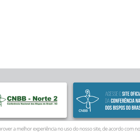
rover a melhor experiência no uso do nosso site, de acordo com noss
dos a Diocese de Marabá (PA) . Copyright © 2026 . Desenv