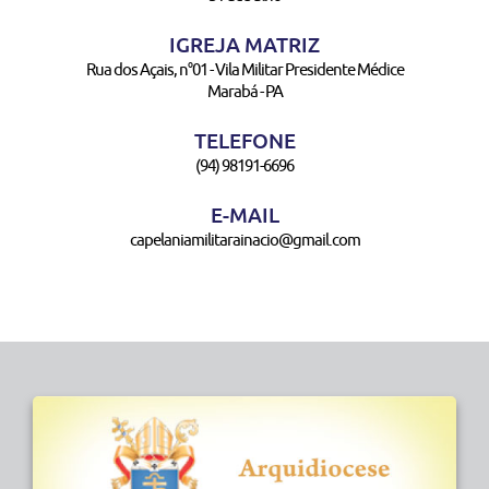
IGREJA MATRIZ
Rua dos Açais, n°01 - Vila Militar Presidente Médice
Marabá - PA
TELEFONE
(94) 98191-6696
E-MAIL
capelaniamilitarainacio@gmail.com