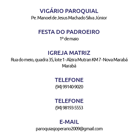
VIGÁRIO PAROQUIAL
Pe. Manoel de Jesus Machado Silva Júnior
FESTA DO PADROEIRO
1º de maio
IGREJA MATRIZ
Rua do meio, quadra 35, lote 1 - Alzira Mutran KM 7 - Nova Marabá
Marabá
TELEFONE
(94) 99140-9020
TELEFONE
(94) 98193-5553
E-MAIL
paroquiasjoperario2009@gmail.com