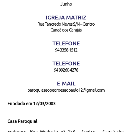
Junho
IGREJA MATRIZ
Rua Tancredo Neves S/N – Centro
Canaã dos Carajás
TELEFONE
94 3358-1512
TELEFONE
94 99260-4278
E-MAIL
paroquiasaopedroesaopaulo12@gmail.com
Fundada em 12/03/2003
Casa Paroquial
Endereço: Rua Modesto nº 158 – Centro – Canaã dos