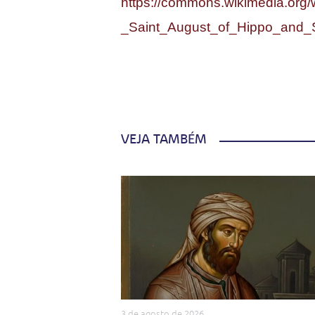
https://commons.wikimedia.org/
_Saint_August_of_Hippo_and_
VEJA TAMBÉM
3 de agosto de 2026
.