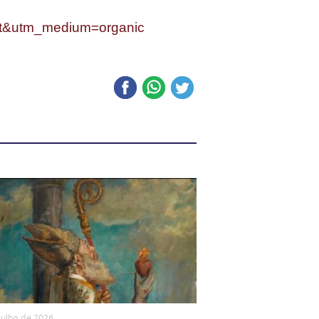
st&utm_medium=organic
julho de 2026
.