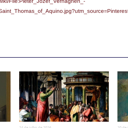
wiki/File:Pieter_Jozef_Verhaghen_-
Saint_Thomas_of_Aquino.jpg?utm_source=Pintere
24 de julho de 2026
.
20 de 